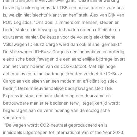
het in transport & vervoer over gaat. “Deze samenwerking
bevestigt ook nog eens dat TBB een heuse partner voor ons
is, we zijn niet ‘slechts’ klant van hen” stelt Alex van Dijk van
PON Logistics. “Ons doel is immers om mensen, steden en
bedrijfstakken in beweging te houden op een efficiënte en
duurzame manier. De keuze voor de volledig elektrische
Volkswagen ID-Buzz Cargo werd dan ook al snel gemaakt.”
De Volkswagen ID-Buzz Cargo is een innovatieve en volledig
elektrische bedrijfswagen die een aanzienlijke bijdrage levert
aan het verminderen van de CO2-uitstoot. Met zijn hoge
actieradius en ruime laadmogelijkheden voldoet de ID-Buzz
Cargo aan de eisen van een modern en efficiënt logistiek
bedrijf. Deze milieuvriendelijke bedrijfswagen stelt TBB
Express in staat om haar klanten op een duurzame en
betrouwbare manier te bedienen terwijl tegelijkertijd wordt
bijgedragen aan de vermindering van de ecologische
voetafdruk.
“De wagen wordt CO2-neutraal geproduceerd en is
inmiddels uitgeroepen tot International Van of the Year 2023.