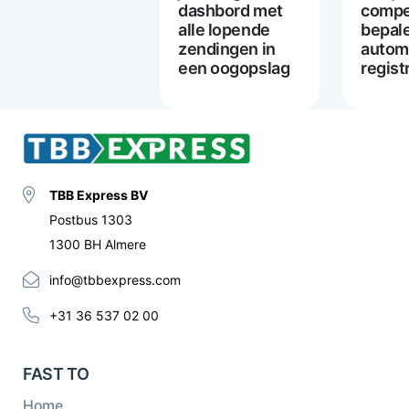
dashbord met
compe
alle lopende
bepal
zendingen in
autom
een oogopslag
regist
TBB Express BV
Postbus 1303
1300 BH Almere
info@tbbexpress.com
+31 36 537 02 00
FAST TO
Home