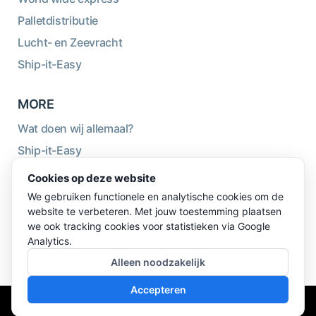
Palletdistributie
Lucht- en Zeevracht
Ship-it-Easy
MORE
Wat doen wij allemaal?
Ship-it-Easy
Duurzaamheid
Cookies op deze website
Over ons
We gebruiken functionele en analytische cookies om de
website te verbeteren. Met jouw toestemming plaatsen
Blog
we ook tracking cookies voor statistieken via Google
Logistiekwiki
Analytics.
Alleen noodzakelijk
Accepteren
© 2026 TBB Express BV - Alle rechten voorbehouden -
website en design door