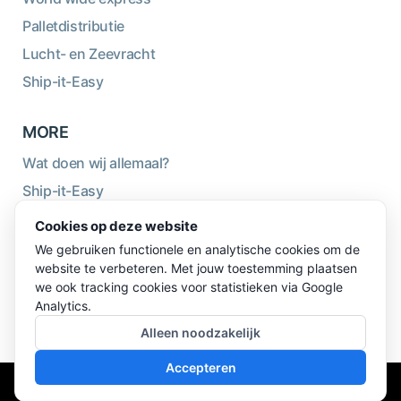
Palletdistributie
Lucht- en Zeevracht
Ship-it-Easy
MORE
Wat doen wij allemaal?
Ship-it-Easy
Duurzaamheid
Cookies op deze website
Over ons
We gebruiken functionele en analytische cookies om de
website te verbeteren. Met jouw toestemming plaatsen
Blog
we ook tracking cookies voor statistieken via Google
Logistiekwiki
Analytics.
Alleen noodzakelijk
Accepteren
© 2026 TBB Express BV - Alle rechten voorbehouden -
website en design door