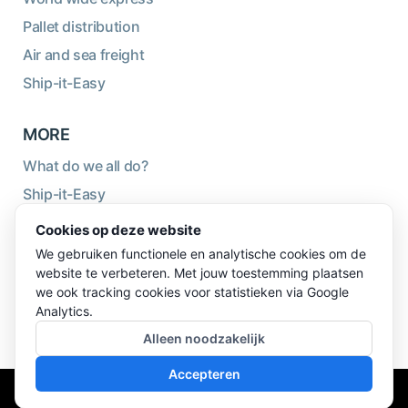
Pallet distribution
Air and sea freight
Ship-it-Easy
MORE
What do we all do?
Ship-it-Easy
Sustainability
Cookies op deze website
About us
We gebruiken functionele en analytische cookies om de
website te verbeteren. Met jouw toestemming plaatsen
Blog
we ook tracking cookies voor statistieken via Google
Logistics wiki
Analytics.
Alleen noodzakelijk
Accepteren
© 2026 TBB Express BV - Alle rechten voorbehouden -
website en design door